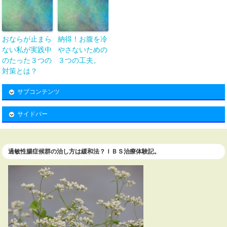
おならが止まら
納得！お腹を冷
ない私が実践中
やさないための
のたった３つの
３つの工夫。
対策とは？
サブコンテンツ
サイドバー
過敏性腸症候群の治し方は緩和法？ＩＢＳ治療体験記。