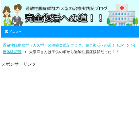
メニュー
過敏性腸症候群（ガス型）の治療実践記ブログ。完全復活への道！ TOP
治
療体験記等
大泉洋さんは子供の頃から過敏性腸症候群だった？？
スポンサーリンク