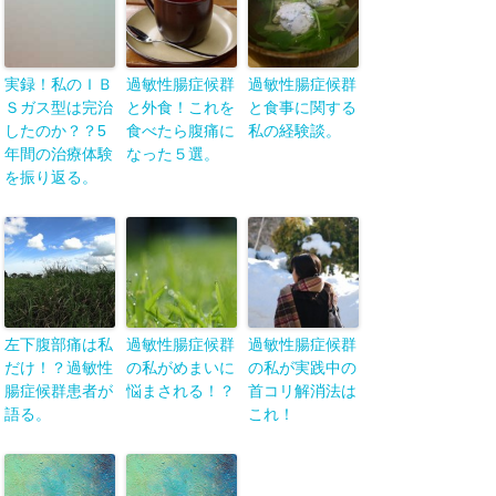
実録！私のＩＢ
過敏性腸症候群
過敏性腸症候群
Ｓガス型は完治
と外食！これを
と食事に関する
したのか？？5
食べたら腹痛に
私の経験談。
年間の治療体験
なった５選。
を振り返る。
左下腹部痛は私
過敏性腸症候群
過敏性腸症候群
だけ！？過敏性
の私がめまいに
の私が実践中の
腸症候群患者が
悩まされる！？
首コリ解消法は
語る。
これ！