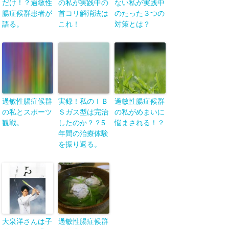
だけ！？過敏性
の私が実践中の
ない私が実践中
腸症候群患者が
首コリ解消法は
のたった３つの
語る。
これ！
対策とは？
過敏性腸症候群
実録！私のＩＢ
過敏性腸症候群
の私とスポーツ
Ｓガス型は完治
の私がめまいに
観戦。
したのか？？5
悩まされる！？
年間の治療体験
を振り返る。
大泉洋さんは子
過敏性腸症候群